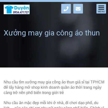
Xưởng may gia công áo thun
chuyên sỉ tại TPHCM
Nhu cầu tìm xưởng may gia công áo thun giá sỉ tại TPHCM
để lấy hàng mở shop kinh doanh quần áo thời trang ngày
càng trở nên phổ biến trong giới trẻ
Nhu cầu ăn mặc đẹp mỗi khi ở nhà, đi chơi dạo phố, du