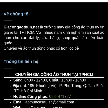
Về chúng tôi
Giacongaothun,net
là xưởng may gia công áo thun uy tín
giá rẻ tại TP HCM. Với nhiều năm kinh nghiệm sản xuất áo
thun cho các đại lý, cửa hàng, shop quần áo trên toàn
quốc.
Chuyên về
áo thun đồng phục
cổ tròn, cổ bẻ
Thông tin liên hệ
CHUYÊN GIA CÔNG ÁO THUN TẠI TPHCM
Sáng: 8h00 - 12h00, Chiều: 13h30 - 18h00
Địa chỉ
: 185 Khuông Việt, P. Phú Trung, Q. Tân Phú,
TP. Hồ Chí Minh
Hotline đồng phục
:
0934471727
Email
: aothuncasau.sp@gmail.com
Web
: http://giacongaothun.net/