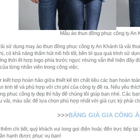
Mẫu áo thun đồng phục công ty An 
vải sử dụng may áo thun đồng phục công ty An Khánh là vải thu
hị, có khả năng thấm hút mồ hôi tốt, bền bỉ qua quá trình sử dụ
Ồng thời ết hợp logo phía trước ngực nhưng vẫn thể hiện đầy đủ
của từng nhân viên trong công việc.
ự kiết hợp hoàn hảo giữa thiết kế tới chất liệu các bạn hoàn to
n tinh tế và phù hợp với chi phí của công ty đề ra. Nếu yêu thí
ng phục công ty đẹp thì hãy để chúng tôi giúp bạn nhé. Các bạ
ệu vải, màu sắc để lựa chọn phù hợp nhất với giá cực kỳ phải c
>>>
BẢNG GIÁ GIA CÔNG 
 thêm chi tiết, quý khách vui long gọi điện hoặc đến trực tiếp 
 hân hạnh được phục vụ bạn!