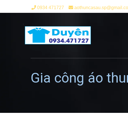
0934 471727
aothuncasau.sp@gmail.c
Gia công áo th