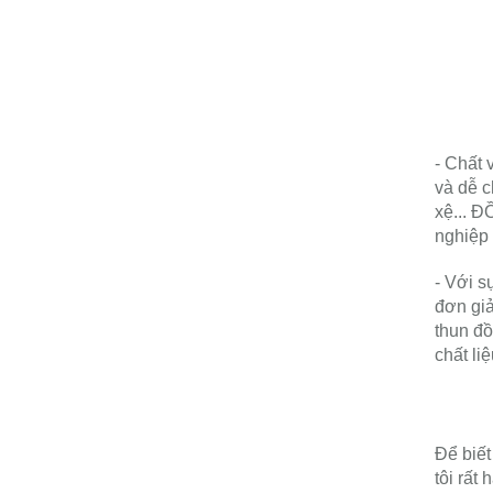
- Chất 
và dễ c
xệ... Đ
nghiệp 
- Với s
đơn giả
thun đồ
chất li
Để biết
tôi rất