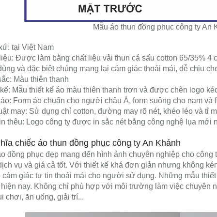
Mẫu áo thun đồng phục công ty An 
xứ: tại Việt Nam
liệu: Được làm bằng chất liệu vải thun cá sấu cotton 65/35% 4 
ùng và đặc biệt chúng mang lại cảm giác thoải mái, dễ chịu c
ắc: Màu thiên thanh
 kế: Mẫu thiết kế áo màu thiên thanh trơn và được chèn logo kéo
áo: Form áo chuẩn cho người châu Á, form suông cho nam và 
uật may: Sử dụng chỉ cotton, đường may rõ nét, khéo léo và tỉ m
in thêu: Logo công ty được in sắc nét bằng công nghệ lụa mới 
ghĩa chiếc áo thun đồng phục công ty An Khánh
o đồng phục đẹp mang đến hình ảnh chuyên nghiệp cho công ty
ịch vụ và giá cả tốt. Với thiết kế khá đơn giản nhưng không k
o cảm giác tự tin thoải mái cho người sử dụng. Những mẫu thiết
 hiện nay. Không chỉ phù hợp với môi trường làm việc chuyên 
 chơi, ăn uống, giải trí...