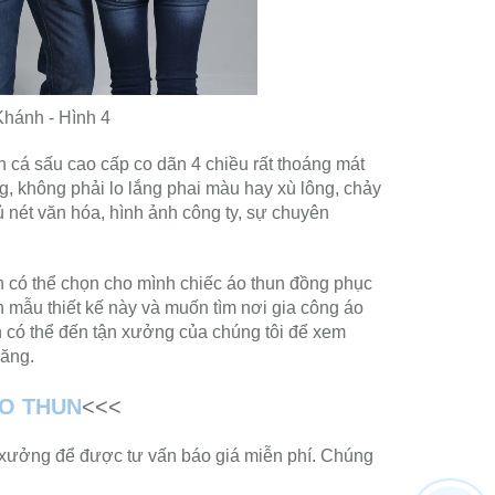
Khánh - Hình 4
n cá sấu cao cấp co dãn 4 chiều rất thoáng mát
ng, không phải lo lắng phai màu hay xù lông, chảy
 nét văn hóa, hình ảnh công ty, sự chuyên
àn có thể chọn cho mình chiếc áo thun đồng phục
ch mẫu thiết kế này và muốn tìm nơi gia công áo
n có thể đến tận xưởng của chúng tôi để xem
hăng.
ÁO THUN
<<<
tại xưởng để được tư vấn báo giá miễn phí. Chúng