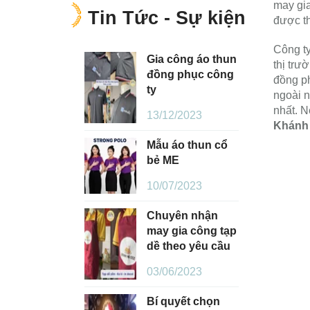
may gia
Tin Tức - Sự kiện
được th
Công t
Gia công áo thun
thị trư
đồng phục công
đồng ph
ty
ngoài n
nhất. N
13/12/2023
Khánh
Mẫu áo thun cổ
bẻ ME
10/07/2023
Chuyên nhận
may gia công tạp
dề theo yêu cầu
03/06/2023
Bí quyết chọn