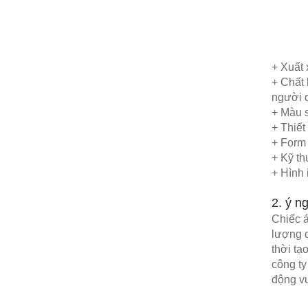
+ Xuất 
+ Chất 
người d
+ Màu s
+ Thiết
+ Form 
+ Kỹ th
+ Hình 
2. ý n
Chiếc á
lượng d
thời tạ
công ty
động vui