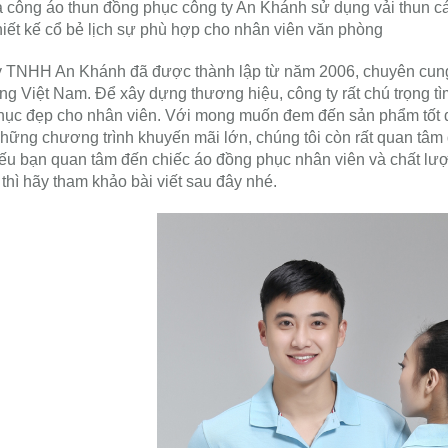
 công áo thun đồng phục công ty An Khánh sử dụng vải thun cá 
iết kế cổ bẻ lịch sự phù hợp cho nhân viên văn phòng
y TNHH An Khánh đã được thành lập từ năm 2006, chuyên cu
ờng Việt Nam. Để xây dựng thương hiệu, công ty rất chú trọng t
ục đẹp cho nhân viên. Với mong muốn đem đến sản phẩm tốt đến
hững chương trình khuyến mãi lớn, chúng tôi còn rất quan tâm
ếu bạn quan tâm đến chiếc áo đồng phục nhân viên và chất l
thì hãy tham khảo bài viết sau đây nhé.